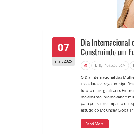
Dia Internacional
07
Construindo um F
mar
,
2025
By:
Redação LGM
O Dia Internacional das Mulhe
Essa data carrega um signific
futuro mais igualitário. Empre
movimento, promovendo mudan
para pensar no impacto da e
estudo do McKinsey Global Ins
Read More