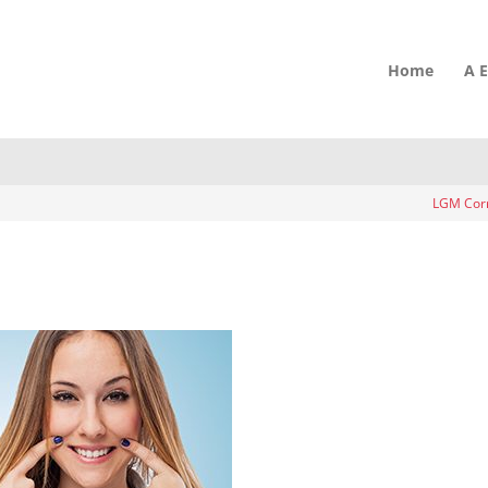
 equidade de gênero
Home
A 
LGM Corr