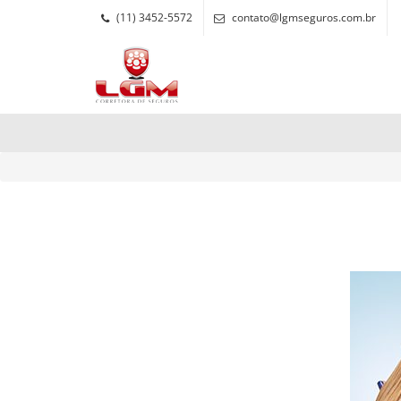
(11) 3452-5572
contato@lgmseguros.com.br
papel dos homens na
Tags Archive Page