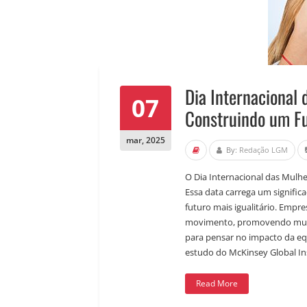
Dia Internacional
07
Construindo um F
mar
,
2025
By:
Redação LGM
O Dia Internacional das Mulhe
Essa data carrega um signific
futuro mais igualitário. Empre
movimento, promovendo mudan
para pensar no impacto da e
estudo do McKinsey Global Ins
Read More