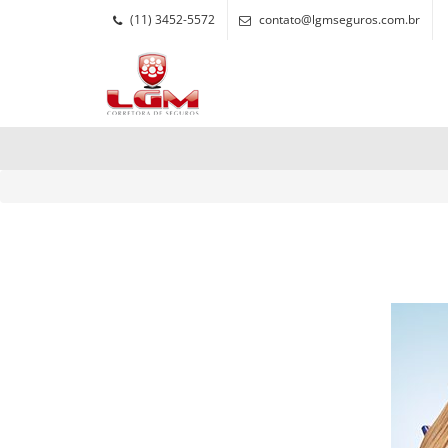
(11) 3452-5572
contato@lgmseguros.com.br
tendências para mulh
Tags Archive Page