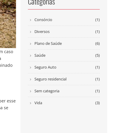
Categorias
Consórcio
(1)
Diversos
(1)
Plano de Saúde
(6)
em caso
Saúde
(5)
a
binado
Seguro Auto
(1)
Seguro residencial
(1)
Sem categoria
(1)
ber esse
Vida
(3)
oa se