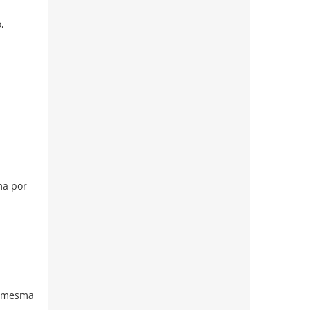
,
ma por
a mesma