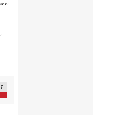
nte de
e