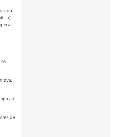
durante
lícia),
uperar
 os
itiva,
pago ao
entes de