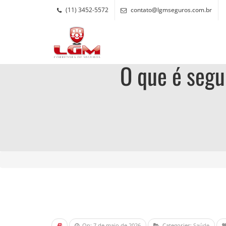
(11) 3452-5572
contato@lgmseguros.com.br
O que é segu
On: 7 de maio de 2026
Categories:
Saúde