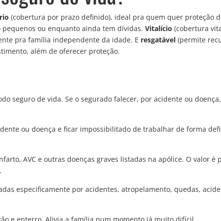
rio
(cobertura por prazo definido), ideal pra quem quer proteção 
ão pequenos ou enquanto ainda tem dívidas.
Vitalício
(cobertura vita
nte pra família independente da idade. E
resgatável
(permite rec
timento, além de oferecer proteção.
odo seguro de vida. Se o segurado falecer, por acidente ou doença,
ente ou doença e ficar impossibilitado de trabalhar de forma defin
nfarto, AVC e outras doenças graves listadas na apólice. O valor é 
.
sadas especificamente por acidentes, atropelamento, quedas, acid
xão e enterro. Alivia a família num momento já muito difícil.