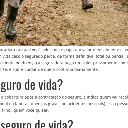
guradora no qual você seleciona e paga um valor mensalmente e, 
vida caso o segurado perca, de forma definitiva, total ou parcial, 
 acidente ou doença) a seguradora paga um valor previamente com
morte, é sobre cuidar de quem continua diariamente.
guro de vida?
a a cobertura após a contratação do seguro, e indica quem vai rece
ional ou laboral, doenças graves ou acidentes pessoais), essa pess
, filho…quem você quiser.
 seguro de vida?