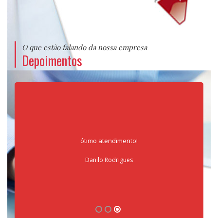
antigo seguro meu passou uma proposta com um valor
absurdo e o seguro iria vencer no dia seguinte, entrei
em contato e me atenderam prontamente!
A Melhor!
O que estão falando da nossa empresa
Vanessa Marques
Depoimentos
ótimo atendimento!
Danilo Rodrigues
Atendimento é o grande diferencial da LGM. Eles
conseguem entender bem as demandas e
necessidades do cliente e oferecem soluções com
preços bem interessantes.