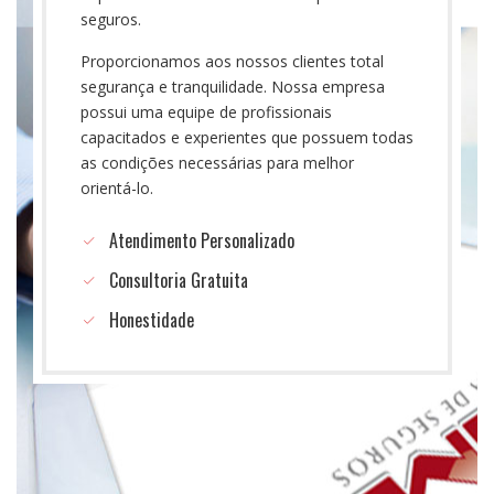
seguros.
ótimo atendimento!
Proporcionamos aos nossos clientes total
Danilo Rodrigues
segurança e tranquilidade. Nossa empresa
possui uma equipe de profissionais
capacitados e experientes que possuem todas
as condições necessárias para melhor
orientá-lo.
Atendimento é o grande diferencial da LGM. Eles
conseguem entender bem as demandas e
Atendimento Personalizado
necessidades do cliente e oferecem soluções com
preços bem interessantes.
Consultoria Gratuita
Luciano Mendes
Honestidade
Atendimento excelente e sempre encontro o melhor
preço!
Precisei de uma proposta de seguro as 22:30, pois meu