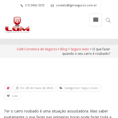
(11) 3452-5572
contato@lgmseguros.com.br
O que fazer quando o seu
carro é roubado?
LGM Corretora de Seguros
>
Blog
>
Seguro Auto
>
O que fazer
quando o seu carro é roubado?
On: 28 de maio de 2026
Categories:
Seguro Auto
Like
Ter o carro roubado é uma situação assustadora. Mas saber
exatamente o que fazer nas primeiras horas pode fazer toda a